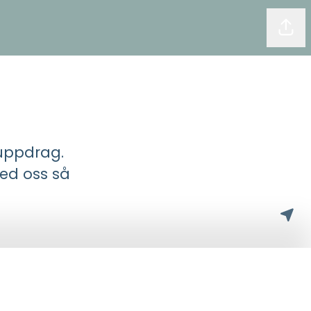
Dela
tuppdrag.
med oss så