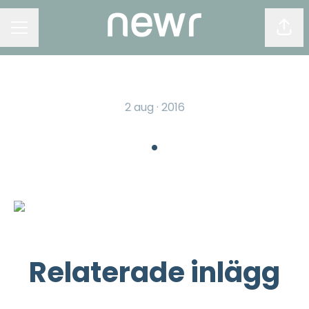
Dela
KARRIÄRMENY
2 aug · 2016
.
Relaterade inlägg
Visa att ni är ett levande
företag